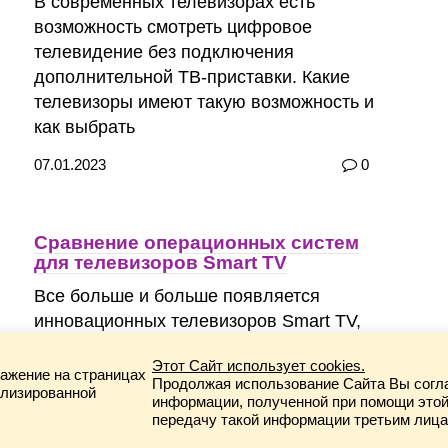
В современных телевизорах есть
возможность смотреть цифровое
телевидение без подключения
дополнительной ТВ-приставки. Какие
телевизоры имеют такую возможность и
как выбрать
07.01.2023
0
Сравнение операционных систем
для телевизоров Smart TV
Все больше и больше появляется
инновационных телевизоров Smart TV,
которые обладают встроенным
Этот Сайт использует cookies.
программным обеспечением. В народе
ажение на страницах
Продолжая использование Сайта Вы согл
ализированной
данные девайсы носят названия
информации, полученной при помощи этой
передачу такой информации третьим лица
02.01.2023
0