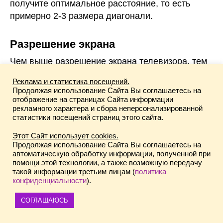
получите оптимальное расстояние, то есть
примерно 2-3 размера диагонали.
Разрешение экрана
Чем выше разрешение экрана телевизора, тем
детальнее изображение и тем, соответственно,
Реклама и статистика посещений.
дороже модель ТВ. На 2021 год наиболее
Продолжая использование Сайта Вы соглашаетесь на
востребованными являются модели
отображение на страницах Сайта информации
рекламного характера и сбора неперсонализированной
телевизоров с поддержкой 4K UHD
статистики посещений страниц этого сайта.
разрешения.
Этот Сайт использует cookies.
Продолжая использование Сайта Вы соглашаетесь на
автоматическую обработку информации, полученной при
помощи этой технологии, а также возможную передачу
такой информации третьим лицам (
политика
конфиденциальности
).
2
СОГЛАШАЮСЬ