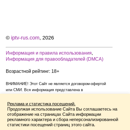
©
iptv-rus.com
, 2026
Информация и правила использования
,
Информация для правообладателей (DMCA)
Возрастной рейтинг: 18+
ВНИМАНИЕ! Этот Сайт не является договором-офертой
или СМИ. Вся информация представлена в
информационных целях без каких-либо гарантий, явных или
подразумеваемых. Все зарегистрированные торговые
Реклама и статистика посещений.
марки и права авторов на контент принадлежат их
Продолжая использование Сайта Вы соглашаетесь на
законным владельцам. Публикации, нарушающие
отображение на страницах Сайта информации
рекламного характера и сбора неперсонализированной
авторские права, удаляются по запросу правообладателя.
статистики посещений страниц этого сайта.