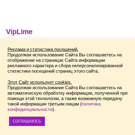
VipLime
Реклама и статистика посещений.
Продолжая использование Сайта Вы соглашаетесь на
отображение на страницах Сайта информации
рекламного характера и сбора неперсонализированной
статистики посещений страниц этого сайта.
Этот Сайт использует cookies.
Продолжая использование Сайта Вы соглашаетесь на
автоматическую обработку информации, полученной при
помощи этой технологии, а также возможную передачу
такой информации третьим лицам (
политика
VipLime
— это сервис с одним плейлистом на
конфиденциальности
).
1000+ каналов за $0.5 в месяц. Преимущество
410
этого сервиса в разделении пакета на
СОГЛАШАЮСЬ
отдельные плейлисты в зависимости от