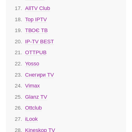
AllTV Club
Top IPTV
ТВОЄ ТВ
IP-TV BEST
OTTPUB
Yosso
Снегири TV
Vimax
Glanz TV
Ottclub
iLook
Kineskop TV