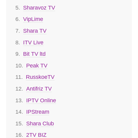
Sharavoz TV
VipLime
Shara TV
ITV Live
Bit TV ltd
Peak TV
RusskoeTV
Antifriz TV
IPTV Online
IPStream
Shara Club
2TV BIZ