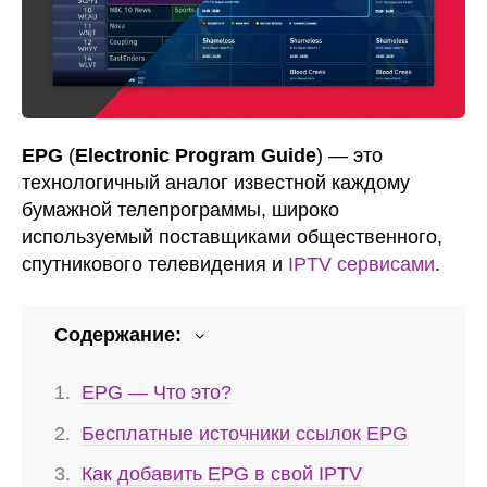
EPG
(
Electronic Program Guide
) — это
технологичный аналог известной каждому
бумажной телепрограммы, широко
используемый поставщиками общественного,
спутникового телевидения и
IPTV сервисами
.
Содержание:
EPG — Что это?
Бесплатные источники ссылок EPG
Как добавить EPG в свой IPTV