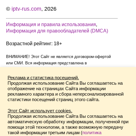
©
iptv-rus.com
, 2026
Информация и правила использования
,
Информация для правообладателей (DMCA)
Возрастной рейтинг: 18+
ВНИМАНИЕ! Этот Сайт не является договором-офертой
или СМИ. Вся информация представлена в
информационных целях без каких-либо гарантий, явных или
подразумеваемых. Все зарегистрированные торговые
Реклама и статистика посещений.
марки и права авторов на контент принадлежат их
Продолжая использование Сайта Вы соглашаетесь на
отображение на страницах Сайта информации
законным владельцам. Публикации, нарушающие
рекламного характера и сбора неперсонализированной
авторские права, удаляются по запросу правообладателя.
статистики посещений страниц этого сайта.
Этот сайт не аффилирован с владельцами сайтов по таким
Этот Сайт использует cookies.
ссылкам, не несет ответственность за ненадлежащее
Продолжая использование Сайта Вы соглашаетесь на
качество информации, изменения в политиках,
автоматическую обработку информации, полученной при
взаимоотношения с правообладателями, не возмещает
помощи этой технологии, а также возможную передачу
такой информации третьим лицам (
политика
ущерб (любой прямой, косвенный и тд.), а также не