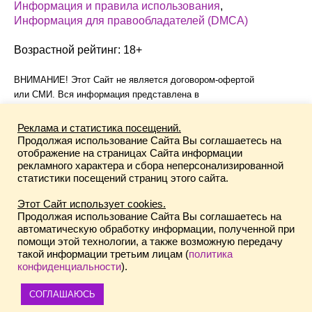
Информация и правила использования
,
Информация для правообладателей (DMCA)
Возрастной рейтинг: 18+
ВНИМАНИЕ! Этот Сайт не является договором-офертой
или СМИ. Вся информация представлена в
информационных целях без каких-либо гарантий, явных или
подразумеваемых. Все зарегистрированные торговые
Реклама и статистика посещений.
марки и права авторов на контент принадлежат их
Продолжая использование Сайта Вы соглашаетесь на
законным владельцам. Публикации, нарушающие
отображение на страницах Сайта информации
рекламного характера и сбора неперсонализированной
авторские права, удаляются по запросу правообладателя.
статистики посещений страниц этого сайта.
Этот сайт не аффилирован с владельцами сайтов по таким
Этот Сайт использует cookies.
ссылкам, не несет ответственность за ненадлежащее
Продолжая использование Сайта Вы соглашаетесь на
качество информации, изменения в политиках,
автоматическую обработку информации, полученной при
взаимоотношения с правообладателями, не возмещает
помощи этой технологии, а также возможную передачу
такой информации третьим лицам (
политика
ущерб (любой прямой, косвенный и тд.), а также не
конфиденциальности
).
гарантирует корректность предоставляемой информации и
ее актуальность в будущем в будущем.
x
СОГЛАШАЮСЬ
Оставьте комментарий!