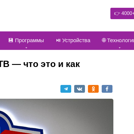
👉 4000
💾 Программы
⏯️ Устройства
🌐 Технологи
В — что это и как