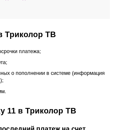
в Триколор ТВ
осрочки платежа;
та;
нных о пополнении в системе (информация
);
мм.
у 11 в Триколор ТВ
последний платеж на счет